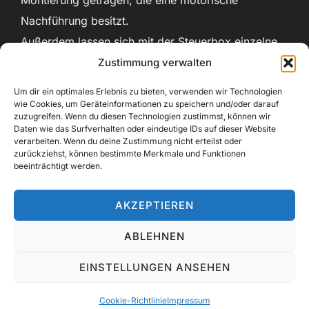
Nachführung besitzt.
Außerdem lassen sich mit der Steuerbox einzelne
Objekte anfahren. Das Gerät eignet sich für
Zustimmung verwalten
Planeten und Deep Sky Objekte, sowie auch zum
Um dir ein optimales Erlebnis zu bieten, verwenden wir Technologien
Fotografieren. Zudem ist es wegen seiner kurzen
wie Cookies, um Geräteinformationen zu speichern und/oder darauf
zuzugreifen. Wenn du diesen Technologien zustimmst, können wir
Bauform sehr gut für den mobilen Einsatz geeignet.
Daten wie das Surfverhalten oder eindeutige IDs auf dieser Website
verarbeiten. Wenn du deine Zustimmung nicht erteilst oder
Ich habe mir das Gerät in den 90er Jahren
zurückziehst, können bestimmte Merkmale und Funktionen
angeschafft und bin mit der optischen Leistung
beeinträchtigt werden.
immer noch sehr zufrieden.
AKZEPTIEREN
ABLEHNEN
Copyright © 2026 Die Dorfastronomen -
Impressum
EINSTELLUNGEN ANSEHEN
Inspiro Theme
von
WPZOOM
Cookie-Richtlinie
Impressum