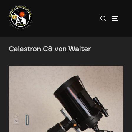
Zum
Inhalt
Suchen
SEITEN
springen
nach:
Celestron C8 von Walter